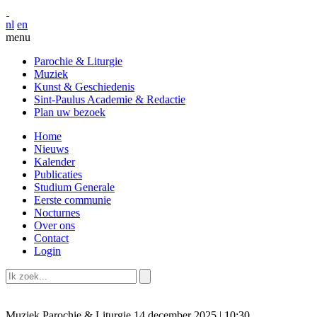
nl
en
menu
Parochie & Liturgie
Muziek
Kunst & Geschiedenis
Sint-Paulus Academie & Redactie
Plan uw bezoek
Home
Nieuws
Kalender
Publicaties
Studium Generale
Eerste communie
Nocturnes
Over ons
Contact
Login
Muziek
Parochie & Liturgie
14 december 2025 | 10:30