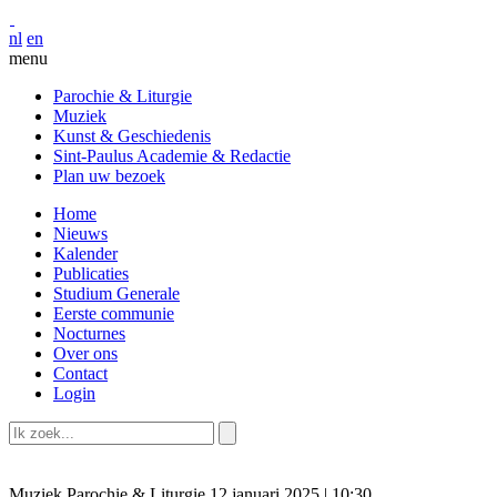
nl
en
menu
Parochie & Liturgie
Muziek
Kunst & Geschiedenis
Sint-Paulus Academie & Redactie
Plan uw bezoek
Home
Nieuws
Kalender
Publicaties
Studium Generale
Eerste communie
Nocturnes
Over ons
Contact
Login
Muziek
Parochie & Liturgie
12 januari 2025 | 10:30