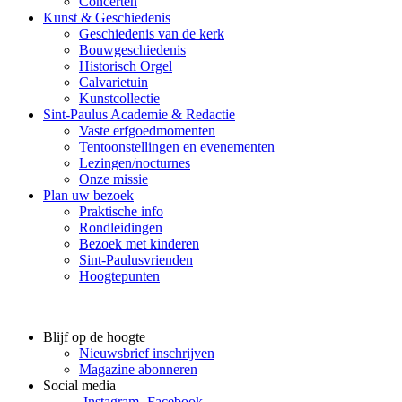
Concerten
Kunst & Geschiedenis
Geschiedenis van de kerk
Bouwgeschiedenis
Historisch Orgel
Calvarietuin
Kunstcollectie
Sint-Paulus Academie & Redactie
Vaste erfgoedmomenten
Tentoonstellingen en evenementen
Lezingen/nocturnes
Onze missie
Plan uw bezoek
Praktische info
Rondleidingen
Bezoek met kinderen
Sint-Paulusvrienden
Hoogtepunten
Blijf op de hoogte
Nieuwsbrief inschrijven
Magazine abonneren
Social media
Instagram
Facebook