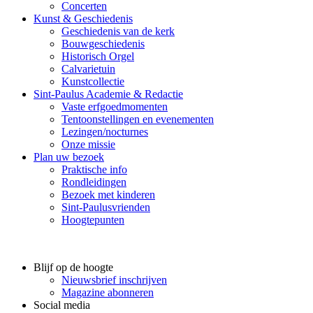
Concerten
Kunst & Geschiedenis
Geschiedenis van de kerk
Bouwgeschiedenis
Historisch Orgel
Calvarietuin
Kunstcollectie
Sint-Paulus Academie & Redactie
Vaste erfgoedmomenten
Tentoonstellingen en evenementen
Lezingen/nocturnes
Onze missie
Plan uw bezoek
Praktische info
Rondleidingen
Bezoek met kinderen
Sint-Paulusvrienden
Hoogtepunten
Blijf op de hoogte
Nieuwsbrief inschrijven
Magazine abonneren
Social media