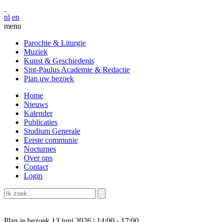
nl
en
menu
Parochie & Liturgie
Muziek
Kunst & Geschiedenis
Sint-Paulus Academie & Redactie
Plan uw bezoek
Home
Nieuws
Kalender
Publicaties
Studium Generale
Eerste communie
Nocturnes
Over ons
Contact
Login
Plan je bezoek
13 juni 2026 | 14:00 - 17:00