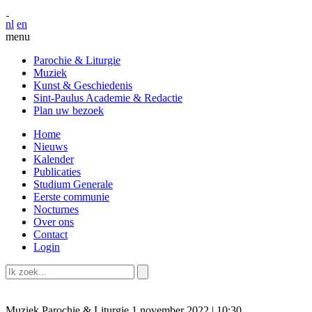
nl
en
menu
Parochie & Liturgie
Muziek
Kunst & Geschiedenis
Sint-Paulus Academie & Redactie
Plan uw bezoek
Home
Nieuws
Kalender
Publicaties
Studium Generale
Eerste communie
Nocturnes
Over ons
Contact
Login
Muziek
Parochie & Liturgie
1 november 2022 | 10:30