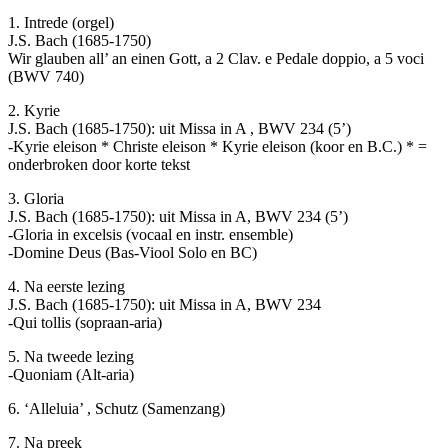
1. Intrede (orgel)
J.S. Bach (1685-1750)
Wir glauben all’ an einen Gott, a 2 Clav. e Pedale doppio, a 5 voci
(BWV 740)
2. Kyrie
J.S. Bach (1685-1750): uit Missa in A , BWV 234 (5’)
-Kyrie eleison * Christe eleison * Kyrie eleison (koor en B.C.) * =
onderbroken door korte tekst
3. Gloria
J.S. Bach (1685-1750): uit Missa in A, BWV 234 (5’)
-Gloria in excelsis (vocaal en instr. ensemble)
-Domine Deus (Bas-Viool Solo en BC)
4. Na eerste lezing
J.S. Bach (1685-1750): uit Missa in A, BWV 234
-Qui tollis (sopraan-aria)
5. Na tweede lezing
-Quoniam (Alt-aria)
6. ‘Alleluia’ , Schutz (Samenzang)
7. Na preek