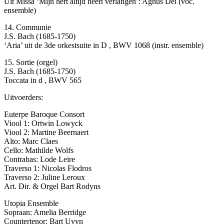
Uit Missa ‘Mijn hert altijd heeft verlangen’: Agnus Dei (voc.
ensemble)
14. Communie
J.S. Bach (1685-1750)
‘Aria’ uit de 3de orkestsuite in D , BWV 1068 (instr. ensemble)
15. Sortie (orgel)
J.S. Bach (1685-1750)
Toccata in d , BWV 565
Uitvoerders:
Euterpe Baroque Consort
Viool 1: Ortwin Lowyck
Viool 2: Martine Beernaert
Alto: Marc Claes
Cello: Mathilde Wolfs
Contrabas: Lode Leire
Traverso 1: Nicolas Flodros
Traverso 2: Juline Leroux
Art. Dir. & Orgel Bart Rodyns
Utopia Ensemble
Sopraan: Amelia Berridge
Countertenor: Bart Uvyn