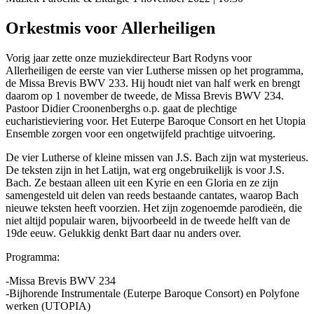
Orkestmis voor Allerheiligen
Vorig jaar zette onze muziekdirecteur Bart Rodyns voor
Allerheiligen de eerste van vier Lutherse missen op het programma,
de Missa Brevis BWV 233. Hij houdt niet van half werk en brengt
daarom op 1 november de tweede, de Missa Brevis BWV 234.
Pastoor Didier Croonenberghs o.p. gaat de plechtige
eucharistieviering voor. Het Euterpe Baroque Consort en het Utopia
Ensemble zorgen voor een ongetwijfeld prachtige uitvoering.
De vier Lutherse of kleine missen van J.S. Bach zijn wat mysterieus.
De teksten zijn in het Latijn, wat erg ongebruikelijk is voor J.S.
Bach. Ze bestaan alleen uit een Kyrie en een Gloria en ze zijn
samengesteld uit delen van reeds bestaande cantates, waarop Bach
nieuwe teksten heeft voorzien. Het zijn zogenoemde parodieën, die
niet altijd populair waren, bijvoorbeeld in de tweede helft van de
19de eeuw. Gelukkig denkt Bart daar nu anders over.
Programma:
-Missa Brevis BWV 234
-Bijhorende Instrumentale (Euterpe Baroque Consort) en Polyfone
werken (UTOPIA)