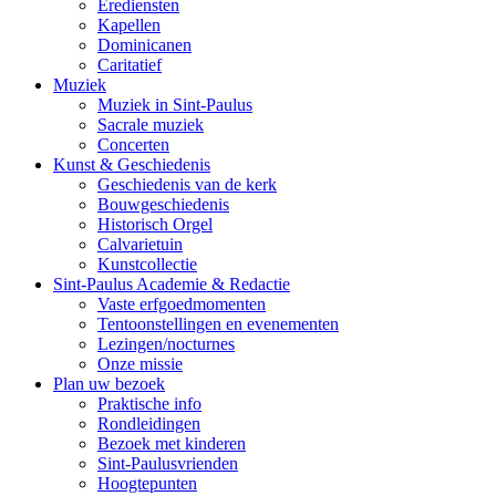
Erediensten
Kapellen
Dominicanen
Caritatief
Muziek
Muziek in Sint-Paulus
Sacrale muziek
Concerten
Kunst & Geschiedenis
Geschiedenis van de kerk
Bouwgeschiedenis
Historisch Orgel
Calvarietuin
Kunstcollectie
Sint-Paulus Academie & Redactie
Vaste erfgoedmomenten
Tentoonstellingen en evenementen
Lezingen/nocturnes
Onze missie
Plan uw bezoek
Praktische info
Rondleidingen
Bezoek met kinderen
Sint-Paulusvrienden
Hoogtepunten