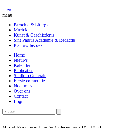
nl
en
menu
Parochie & Liturgie
Muziek
Kunst & Geschiedenis
Sint-Paulus Academie & Redactie
Plan uw bezoek
Home
Nieuws
Kalender
Publicaties
Studium Generale
Eerste communie
Nocturnes
Over ons
Contact
Login
Muziek
Parochie & Liturgie
25 december 2025 | 10:30