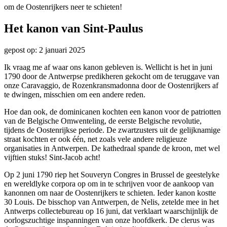
om de Oostenrijkers neer te schieten!
Het kanon van Sint-Paulus
gepost op: 2 januari 2025
Ik vraag me af waar ons kanon gebleven is. Wellicht is het in juni
1790 door de Antwerpse predikheren gekocht om de teruggave van
onze Caravaggio, de Rozenkransmadonna door de Oostenrijkers af
te dwingen, misschien om een andere reden.
Hoe dan ook, de dominicanen kochten een kanon voor de patriotten
van de Belgische Omwenteling, de eerste Belgische revolutie,
tijdens de Oostenrijkse periode. De zwartzusters uit de gelijknamige
straat kochten er ook één, net zoals vele andere religieuze
organisaties in Antwerpen. De kathedraal spande de kroon, met wel
vijftien stuks! Sint-Jacob acht!
Op 2 juni 1790 riep het Souveryn Congres in Brussel de geestelyke
en wereldlyke corpora op om in te schrijven voor de aankoop van
kanonnen om naar de Oostenrijkers te schieten. Ieder kanon kostte
30 Louis. De bisschop van Antwerpen, de Nelis, zetelde mee in het
Antwerps collectebureau op 16 juni, dat verklaart waarschijnlijk de
oorlogszuchtige inspanningen van onze hoofdkerk. De clerus was