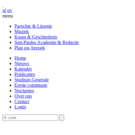
nl
en
menu
Parochie & Liturgie
Muziek
Kunst & Geschiedenis
Sint-Paulus Academie & Redactie
Plan uw bezoek
Home
Nieuws
Kalender
Publicaties
Studium Generale
Eerste communie
Nocturnes
Over ons
Contact
Login